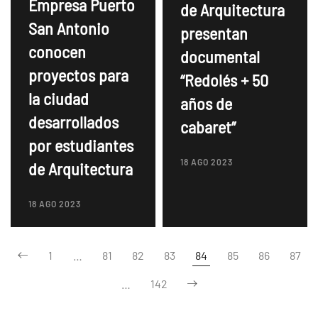
Empresa Puerto
de Arquitectura
San Antonio
presentan
conocen
documental
proyectos para
“Redolés + 50
la ciudad
años de
desarrollados
cabaret”
por estudiantes
18 AGO 2023
de Arquitectura
18 AGO 2023
1
…
81
82
83
84
85
86
87
…
142