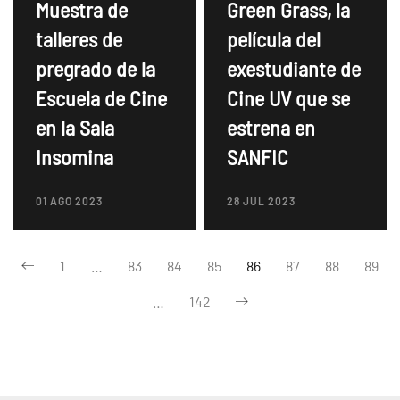
Green Grass, la
Muestra de
película del
talleres de
exestudiante de
pregrado de la
Cine UV que se
Escuela de Cine
estrena en
en la Sala
SANFIC
Insomina
28 JUL 2023
01 AGO 2023
1
…
83
84
85
86
87
88
89
…
142