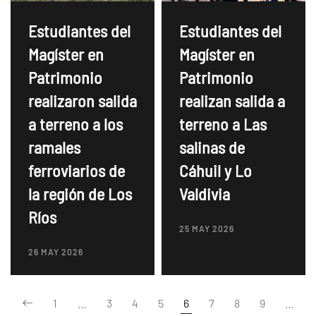
Estudiantes del
Estudiantes del
Magíster en
Magíster en
Patrimonio
Patrimonio
realizaron salida
realizan salida a
a terreno a los
terreno a Las
ramales
salinas de
ferroviarios de
Cáhuil y Lo
la región de Los
Valdivia
Ríos
25 MAY 2026
26 MAY 2026
1
…
3
4
5
6
7
8
9
…