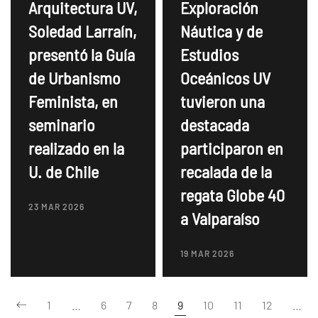
Arquitectura UV,
Exploración
Soledad Larraín,
Náutica y de
presentó la Guía
Estudios
de Urbanismo
Oceánicos UV
Feminista, en
tuvieron una
seminario
destacada
realizado en la
participaron en
U. de Chile
recalada de la
regata Globe 40
23 MAR 2026
a Valparaíso
19 MAR 2026
1
…
6
7
8
9
10
11
12
…