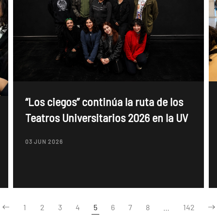
“Los ciegos” continúa la ruta de los
Teatros Universitarios 2026 en la UV
03 JUN 2026
1
2
3
4
5
6
7
8
…
142