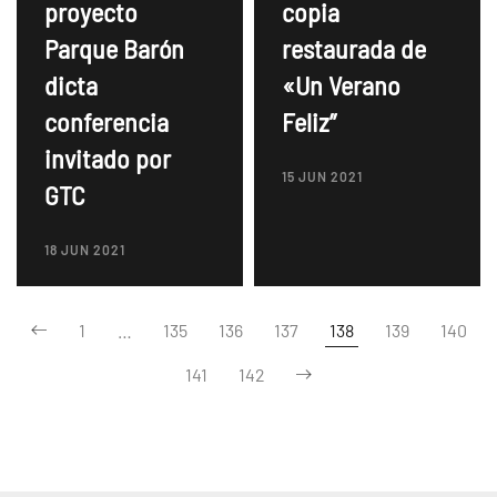
proyecto
copia
Parque Barón
restaurada de
dicta
«Un Verano
conferencia
Feliz”
invitado por
15 JUN 2021
GTC
18 JUN 2021
1
…
135
136
137
138
139
140
141
142