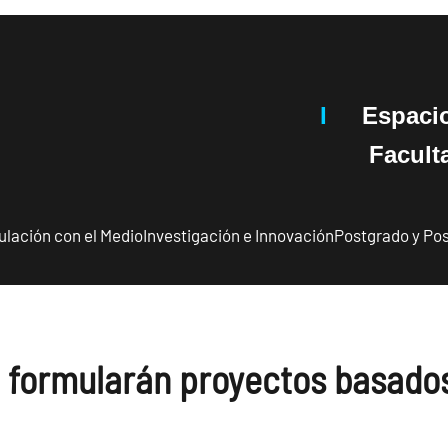
I
Espaci
Facultad 
ulación con el Medio
Investigación e Innovación
Postgrado y Pos
V formularán proyectos basado