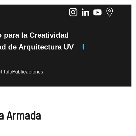
o
para la Creatividad
de Arquitectura UV
I
título
Publicaciones
la Armada