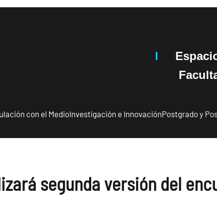
I
Espaci
Facultad 
ulación con el Medio
Investigación e Innovación
Postgrado y Pos
izará segunda versión del encu